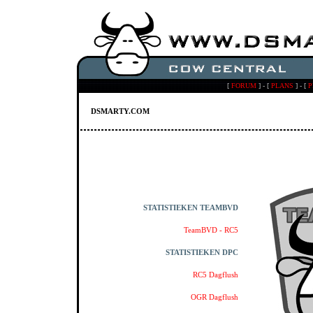
[
FORUM
] - [
PLANS
] - [
P
DSMARTY.COM
STATISTIEKEN TEAMBVD
TeamBVD - RC5
STATISTIEKEN DPC
RC5 Dagflush
OGR Dagflush